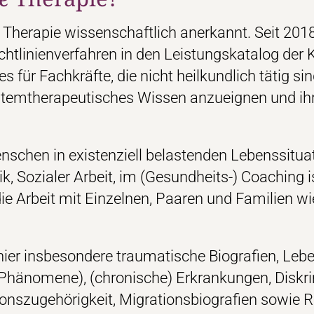
e Therapie wissenschaftlich anerkannt. Seit 201
ichtlinienverfahren in den Leistungskatalog de
 für Fachkräfte, die nicht heilkundlich tätig s
ystemtherapeutisches Wissen anzueignen und ihr
enschen in existenziell belastenden Lebenssitua
k, Sozialer Arbeit, im (Gesundheits-) Coaching 
 die Arbeit mit Einzelnen, Paaren und Familien wi
 hier insbesondere traumatische Biografien, Le
 Phänomene), (chronische) Erkrankungen, Diskr
ionszugehörigkeit, Migrationsbiografien sowie R