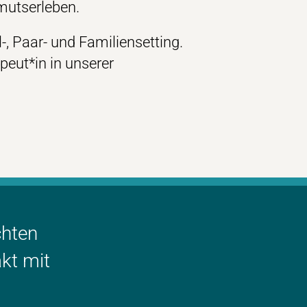
rmutserleben.
-, Paar- und Familiensetting.
apeut*in in unserer
chten
kt mit