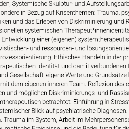
en, Systemische Skulptur- und Aufstellungsarb
ondere in Bezug auf Krisenthemen: Trauma, ps
iken und das Erleben von Diskriminierung und R
sionellen systemischen Therapeut*innenidentitä
Entwicklung einer (eigenen) systemtherapeutisc
vistischen- und ressourcen- und lösungsorientier
Prozessorientierung. Ethisches Handeln in der p
erapeutischen Identität und damit verbundenen P
und Gesellschaft, eigene Werte und Grundsätze 
 mit dem eigenen inneren Team. Reflexion des 
en und möglichen Diskriminierungs- und Rassi
therapeutisch betrachtet: Einführung in Stres
temischer Blick auf psychiatrische Diagnosen. 
 Trauma im System, Arbeit im Mehrpersonenset
aumatische Ereignisse und die Bedeutung für d