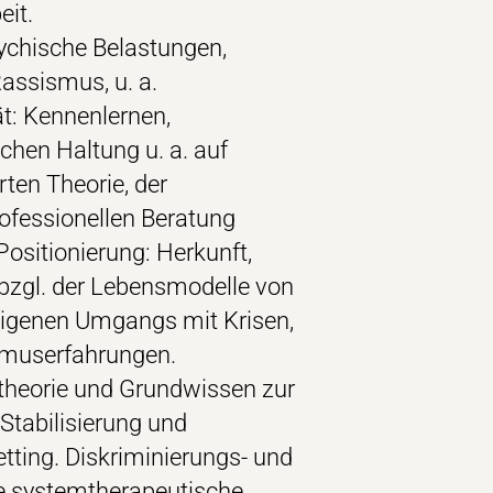
eit.
ychische Belastungen,
assismus, u. a.
t: Kennenlernen,
hen Haltung u. a. auf
ten Theorie, der
rofessionellen Beratung
ositionierung: Herkunft,
bzgl. der Lebensmodelle von
eigenen Umgangs mit Krisen,
smuserfahrungen.
stheorie und Grundwissen zur
Stabilisierung und
ting. Diskriminierungs- und
ie systemtherapeutische