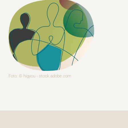
Foto: © higyou - stock.adobe.com